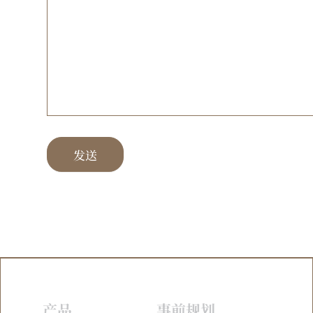
段
请
留
空。
发送
产品
事前规划