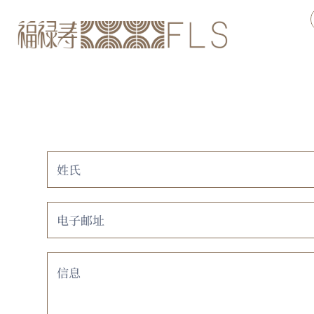
Contact
如
果
Us
你
是
人
类，
该
字